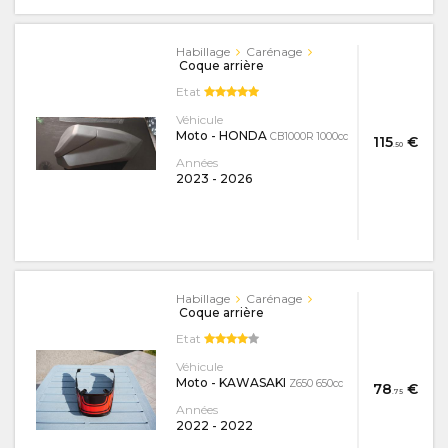
Habillage
Carénage
Coque arrière
Etat
Véhicule
Moto - HONDA
CB1000R 1000cc
115
€
.50
Années
2023
-
2026
Habillage
Carénage
Coque arrière
Etat
Véhicule
Moto - KAWASAKI
Z650 650cc
78
€
.75
Années
2022
-
2022