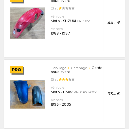
boue avant
Etat
Véhicule
Moto - SUZUKI
DR 750cc
44
€
.00
Années
1988
-
1997
Habillage
Carénage
Garde
PRO
boue avant
Etat
Véhicule
Moto - BMW
R1200 RS 1200cc
33
€
.00
Années
1996
-
2005