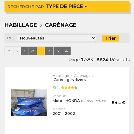
TYPE DE PIÈCE
RECHERCHE PAR
HABILLAGE
CARÉNAGE
Trier
Tri
1
2
3
4
Page
1
/583 -
5824
Résultats
Habillage
Carénage
Carénages divers
Etat
Véhicule
Moto - HONDA
TRANSALP 650cc
84
€
.00
Années
2001
-
2002