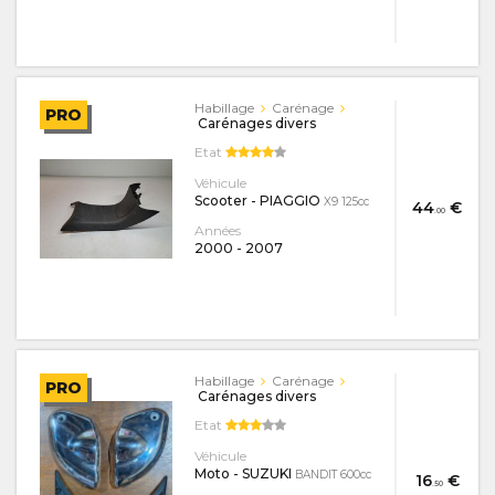
Habillage
Carénage
PRO
Carénages divers
Etat
Véhicule
Scooter - PIAGGIO
X9 125cc
44
€
.00
Années
2000
-
2007
Habillage
Carénage
PRO
Carénages divers
Etat
Véhicule
Moto - SUZUKI
BANDIT 600cc
16
€
.50