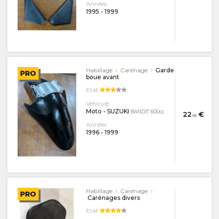
Années
1995
-
1999
Habillage
Carénage
Garde
PRO
boue avant
Etat
Véhicule
Moto - SUZUKI
BANDIT 600cc
22
€
.00
Années
1996
-
1999
Habillage
Carénage
PRO
Carénages divers
Etat