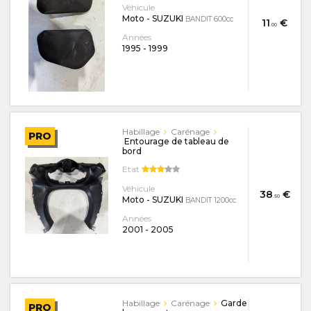
Véhicule
Moto - SUZUKI
BANDIT 600cc
11
€
.00
Années
1995
-
1999
Habillage
Carénage
PRO
Entourage de tableau de
bord
Etat
Véhicule
38
€
.50
Moto - SUZUKI
BANDIT 1200cc
Années
2001
-
2005
Habillage
Carénage
Garde
PRO