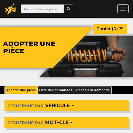
Togg
navi
Panier (
0
)
ADOPTER UNE
PIÈCE
Adopter une pièce
Liste des demandes
Pièces à la demande
VÉHICULE
RECHERCHE PAR
MOT-CLÉ
RECHERCHE PAR