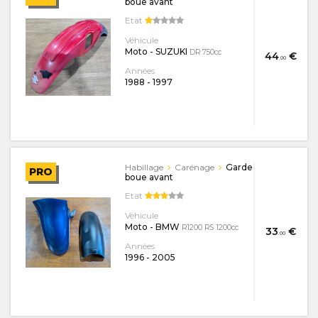
boue avant
Etat
Véhicule
Moto - SUZUKI
DR 750cc
44
€
.00
Années
1988
-
1997
Habillage
Carénage
Garde
PRO
boue avant
Etat
Véhicule
Moto - BMW
R1200 RS 1200cc
33
€
.00
Années
1996
-
2005