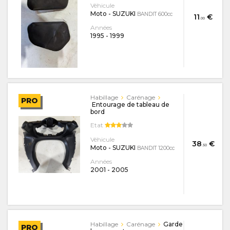
Véhicule
Moto - SUZUKI
BANDIT 600cc
11
€
.00
Années
1995
-
1999
Habillage
Carénage
PRO
Entourage de tableau de
bord
Etat
Véhicule
38
€
.50
Moto - SUZUKI
BANDIT 1200cc
Années
2001
-
2005
Habillage
Carénage
Garde
PRO