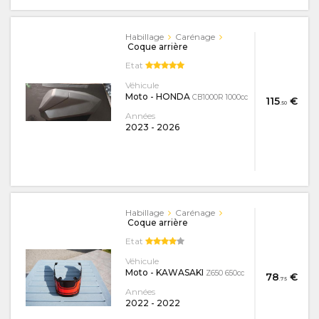
Habillage
Carénage
Coque arrière
Etat
Véhicule
Moto - HONDA
CB1000R 1000cc
115
€
.50
Années
2023
-
2026
Habillage
Carénage
Coque arrière
Etat
Véhicule
Moto - KAWASAKI
Z650 650cc
78
€
.75
Années
2022
-
2022