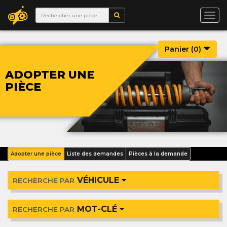
Togg
navi
Panier (
0
)
ADOPTER UNE
PIÈCE
Adopter une pièce
Liste des demandes
Pièces à la demande
VÉHICULE
RECHERCHE PAR
MOT-CLÉ
RECHERCHE PAR