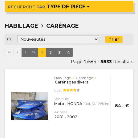
TYPE DE PIÈCE
RECHERCHE PAR
HABILLAGE
CARÉNAGE
Trier
Tri
1
2
3
4
Page
1
/584 -
5833
Résultats
Habillage
Carénage
Carénages divers
Etat
Véhicule
Moto - HONDA
TRANSALP 650cc
84
€
.00
Années
2001
-
2002