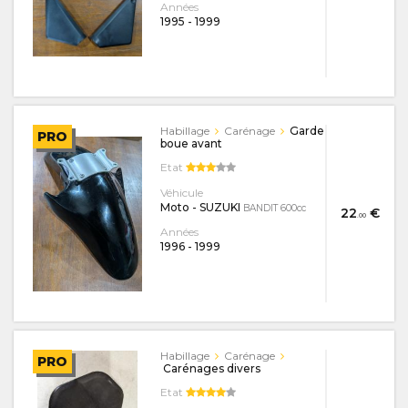
Années
1995
-
1999
Habillage
Carénage
Garde
PRO
boue avant
Etat
Véhicule
Moto - SUZUKI
BANDIT 600cc
22
€
.00
Années
1996
-
1999
Habillage
Carénage
PRO
Carénages divers
Etat