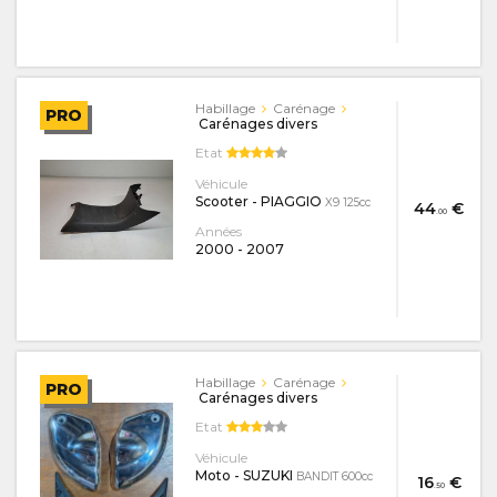
Habillage
Carénage
PRO
Carénages divers
Etat
Véhicule
Scooter - PIAGGIO
X9 125cc
44
€
.00
Années
2000
-
2007
Habillage
Carénage
PRO
Carénages divers
Etat
Véhicule
Moto - SUZUKI
BANDIT 600cc
16
€
.50