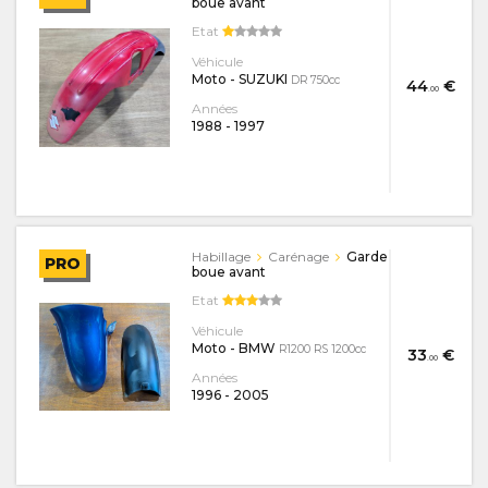
boue avant
Etat
Véhicule
Moto - SUZUKI
DR 750cc
44
€
.00
Années
1988
-
1997
Habillage
Carénage
Garde
PRO
boue avant
Etat
Véhicule
Moto - BMW
R1200 RS 1200cc
33
€
.00
Années
1996
-
2005