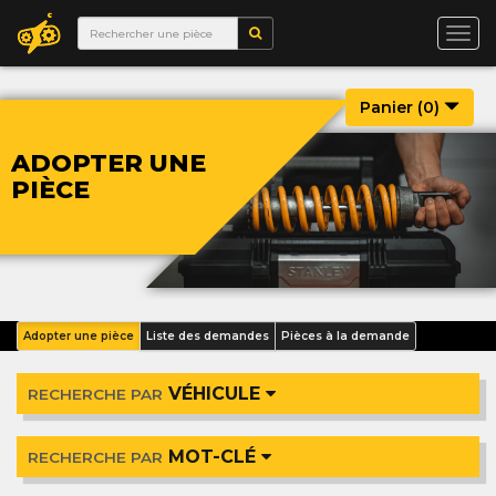
Togg
navi
Panier (
0
)
ADOPTER UNE
PIÈCE
Adopter une pièce
Liste des demandes
Pièces à la demande
VÉHICULE
RECHERCHE PAR
MOT-CLÉ
RECHERCHE PAR