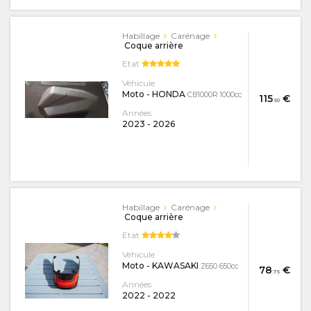
Habillage
Carénage
Coque arrière
Etat
Véhicule
Moto - HONDA
CB1000R 1000cc
115
€
.50
Années
2023
-
2026
Habillage
Carénage
Coque arrière
Etat
Véhicule
Moto - KAWASAKI
Z650 650cc
78
€
.75
Années
2022
-
2022