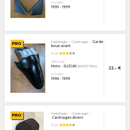
Années
1995
-
1999
Habillage
Carénage
Garde
PRO
boue avant
Etat
Véhicule
Moto - SUZUKI
BANDIT 600cc
22
€
.00
Années
1996
-
1999
Habillage
Carénage
PRO
Carénages divers
Etat