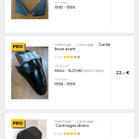
Années
1995
-
1999
Habillage
Carénage
Garde
PRO
boue avant
Etat
Véhicule
Moto - SUZUKI
BANDIT 600cc
22
€
.00
Années
1996
-
1999
Habillage
Carénage
PRO
Carénages divers
Etat