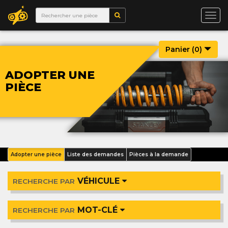
Togg
navi
Panier (
0
)
ADOPTER UNE
PIÈCE
Adopter une pièce
Liste des demandes
Pièces à la demande
VÉHICULE
RECHERCHE PAR
MOT-CLÉ
RECHERCHE PAR