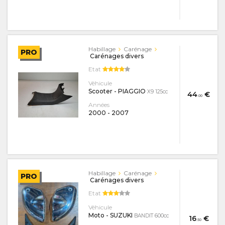
Habillage
Carénage
PRO
Carénages divers
Etat
Véhicule
Scooter - PIAGGIO
X9 125cc
44
€
.00
Années
2000
-
2007
Habillage
Carénage
PRO
Carénages divers
Etat
Véhicule
Moto - SUZUKI
BANDIT 600cc
16
€
.50