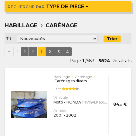
TYPE DE PIÈCE
RECHERCHE PAR
HABILLAGE
CARÉNAGE
Trier
Tri
1
2
3
4
Page
1
/583 -
5824
Résultats
Habillage
Carénage
Carénages divers
Etat
Véhicule
Moto - HONDA
TRANSALP 650cc
84
€
.00
Années
2001
-
2002