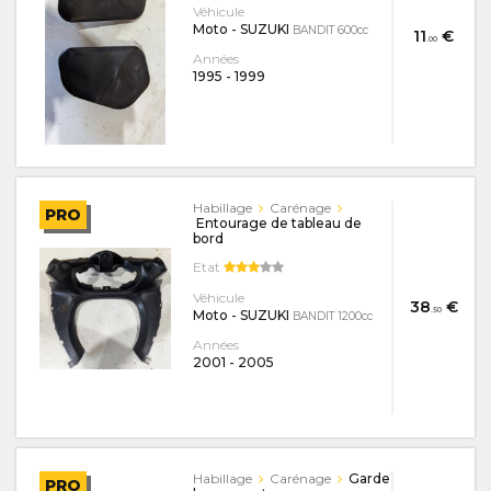
Véhicule
Moto - SUZUKI
BANDIT 600cc
11
€
.00
Années
1995
-
1999
Habillage
Carénage
PRO
Entourage de tableau de
bord
Etat
Véhicule
38
€
.50
Moto - SUZUKI
BANDIT 1200cc
Années
2001
-
2005
Habillage
Carénage
Garde
PRO