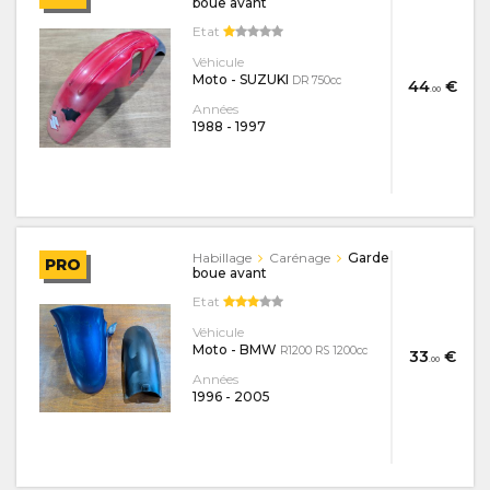
boue avant
Etat
Véhicule
Moto - SUZUKI
DR 750cc
44
€
.00
Années
1988
-
1997
Habillage
Carénage
Garde
PRO
boue avant
Etat
Véhicule
Moto - BMW
R1200 RS 1200cc
33
€
.00
Années
1996
-
2005