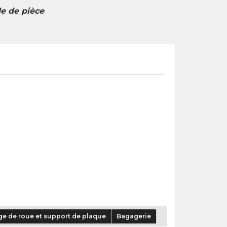
e de pièce
e de roue et support de plaque
Bagagerie