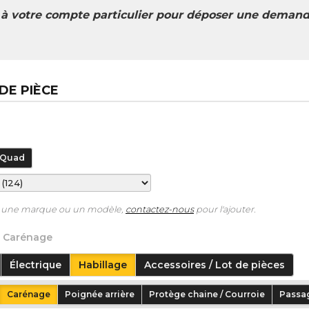
r à votre compte particulier pour déposer une demand
DE PIÈCE
Quad
as une marque ou un modèle,
contactez-nous
pour l'ajouter.
Carénage
Électrique
Habillage
Accessoires / Lot de pièces
Carénage
Poignée arrière
Protège chaine / Courroie
Passag