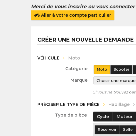
Merci de vous inscrire ou vous connecte
Aller à votre compte particulier
CRÉER UNE NOUVELLE DEMANDE 
VÉHICULE
Moto
Catégorie
Moto
Scooter
Marque
Si vous ne trouvez p
PRÉCISER LE TYPE DE PIÈCE
Habillage
Type de pièce
Cycle
Moteur
Réservoir
Selle