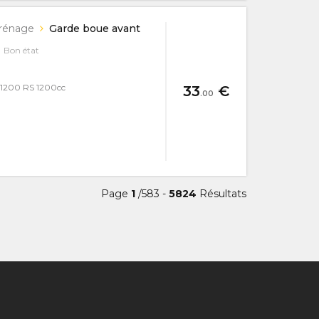
rénage
Garde boue avant
Bon état
1200 RS 1200cc
33
€
.00
Page
1
/583 -
5824
Résultats