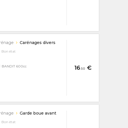
rénage
Carénages divers
Bon état
I
BANDIT 600cc
16
€
.50
rénage
Garde boue avant
Bon état