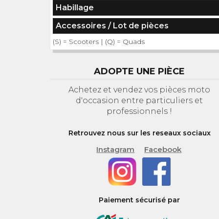
Habillage
Accessoires / Lot de pièces
(S) = Scooters | (Q) = Quads
ADOPTE UNE PIÈCE
Achetez et vendez vos pièces moto
d'occasion entre particuliers et
professionnels !
Retrouvez nous sur les reseaux sociaux
Instagram
Facebook
Paiement sécurisé par