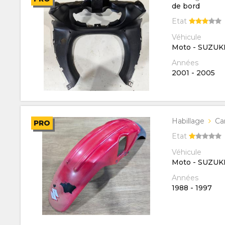
de bord
Etat
Véhicule
Moto - SUZUK
Années
2001
-
2005
Habillage
Ca
PRO
Etat
Véhicule
Moto - SUZUK
Années
1988
-
1997