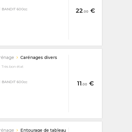
I
BANDIT 600cc
22
€
.00
rénage
Carénages divers
Très bon état
I
BANDIT 600cc
11
€
.00
rénage
Entourage de tableau