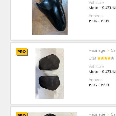
Véhicule
Moto - SUZUK
Années
1996
-
1999
Habillage
Ca
PRO
Etat
Véhicule
Moto - SUZUK
Années
1995
-
1999
Habillage
Ca
PRO