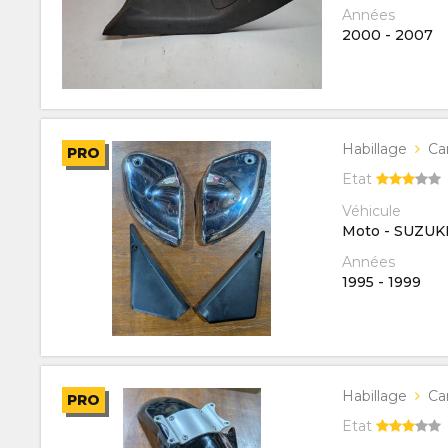
Années
2000
-
2007
Habillage
Ca
PRO
Etat
Véhicule
Moto - SUZUK
Années
1995
-
1999
Habillage
Ca
PRO
Etat