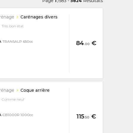
Page
1
/583 -
5824
Résultats
rénage
Carénages divers
Très bon état
A
TRANSALP 650cc
84
€
.00
rénage
Coque arrière
Comme neuf
A
CB1000R 1000cc
115
€
.50