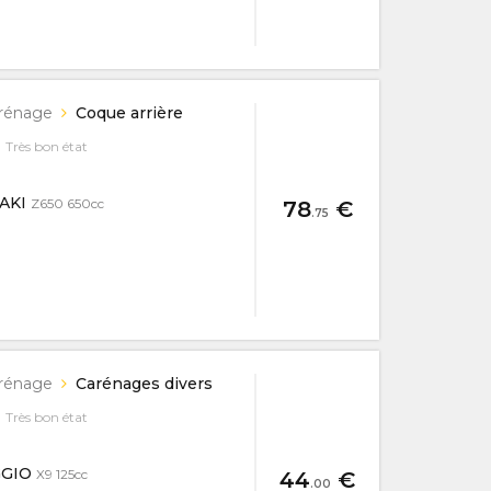
rénage
Coque arrière
Très bon état
SAKI
Z650 650cc
78
€
.75
rénage
Carénages divers
Très bon état
GGIO
X9 125cc
44
€
.00