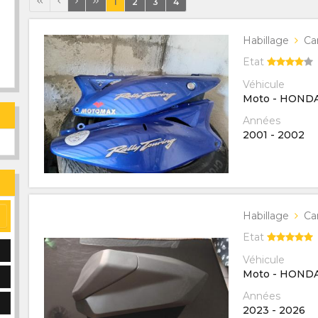
1
2
3
4
Habillage
Ca
Etat
Véhicule
Moto - HOND
Années
2001
-
2002
Habillage
Ca
Etat
Véhicule
Moto - HOND
Années
2023
-
2026