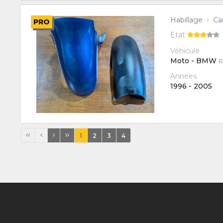
Habillage
Ca
PRO
Etat
Véhicule
Moto - BMW
R
Années
1996
-
2005
1
2
3
4