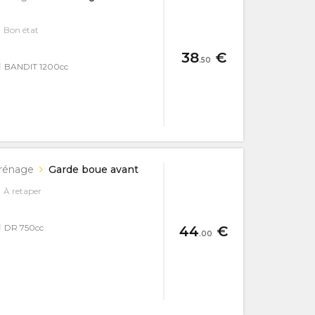
Bon état
38
€
.50
I
BANDIT 1200cc
rénage
Garde boue avant
À retaper
I
DR 750cc
44
€
.00