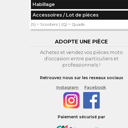
Habillage
Accessoires / Lot de pièces
(S) = Scooters | (Q) = Quads
ADOPTE UNE PIÈCE
Achetez et vendez vos pièces moto
d'occasion entre particuliers et
professionnels !
Retrouvez nous sur les reseaux sociaux
Instagram
Facebook
Paiement sécurisé par