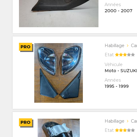
Années
2000
-
2007
Habillage
Ca
PRO
Etat
Véhicule
Moto - SUZUK
Années
1995
-
1999
Habillage
Ca
PRO
Etat