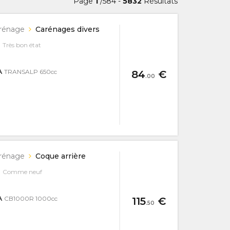
Page
1
/584 -
5832
Résultats
rénage
Carénages divers
Très bon état
A
TRANSALP 650cc
84
€
.00
rénage
Coque arrière
Comme neuf
A
CB1000R 1000cc
115
€
.50