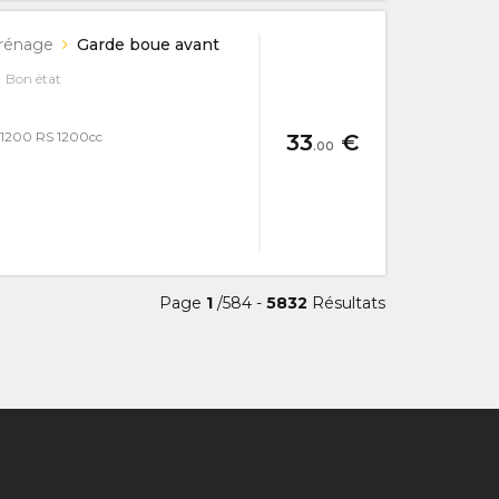
rénage
Garde boue avant
Bon état
1200 RS 1200cc
33
€
.00
Page
1
/584 -
5832
Résultats