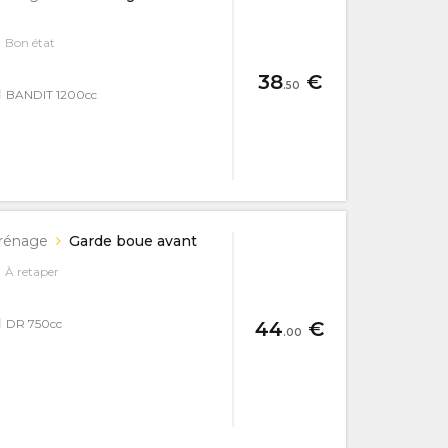
Bon état
38
€
.50
I
BANDIT 1200cc
rénage
Garde boue avant
À retaper
I
DR 750cc
44
€
.00