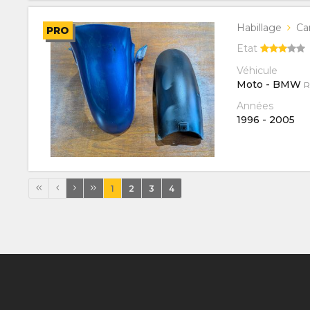
Habillage
Ca
PRO
Etat
Véhicule
Moto - BMW
R
Années
1996
-
2005
1
2
3
4