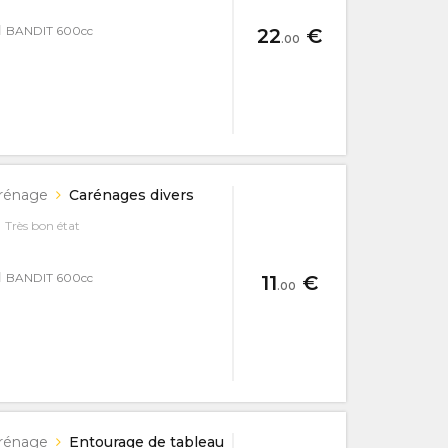
I
BANDIT 600cc
22
€
.00
rénage
Carénages divers
Très bon état
I
BANDIT 600cc
11
€
.00
rénage
Entourage de tableau