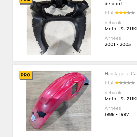
de bord
Etat
Véhicule
Moto - SUZUK
Années
2001
-
2005
Habillage
Ca
PRO
Etat
Véhicule
Moto - SUZUK
Années
1988
-
1997