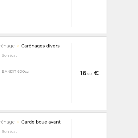
rénage
Carénages divers
Bon état
I
BANDIT 600cc
16
€
.50
rénage
Garde boue avant
Bon état