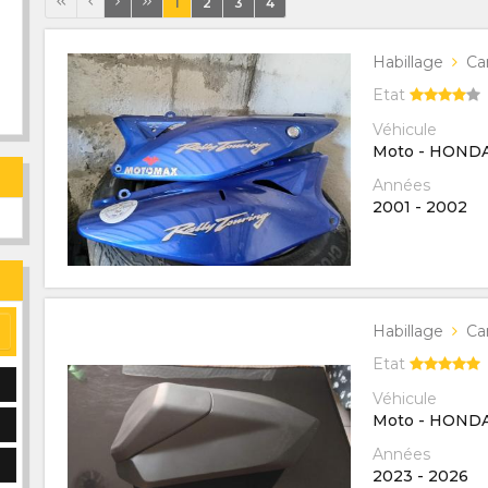
1
2
3
4
Habillage
Ca
Etat
Véhicule
Moto - HOND
Années
2001
-
2002
Habillage
Ca
Etat
Véhicule
Moto - HOND
Années
2023
-
2026