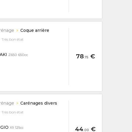
rénage
Coque arrière
Très bon état
SAKI
Z650 650cc
78
€
.75
rénage
Carénages divers
Très bon état
GGIO
X9 125cc
44
€
.00