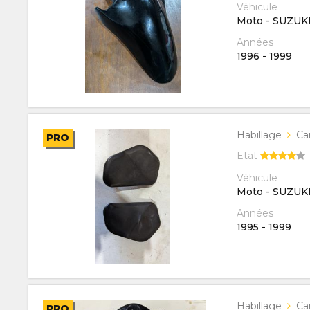
Véhicule
Moto - SUZUK
Années
1996
-
1999
Habillage
Ca
PRO
Etat
Véhicule
Moto - SUZUK
Années
1995
-
1999
Habillage
Ca
PRO