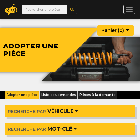
Togg
navi
Panier (
0
)
ADOPTER UNE
PIÈCE
Adopter une pièce
Liste des demandes
Pièces à la demande
VÉHICULE
RECHERCHE PAR
MOT-CLÉ
RECHERCHE PAR