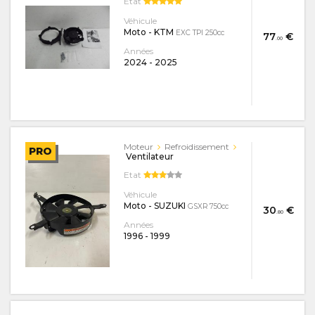
Etat
Véhicule
Moto - KTM
EXC TPI 250cc
77
€
.00
Années
2024
-
2025
Moteur
Refroidissement
PRO
Ventilateur
Etat
Véhicule
Moto - SUZUKI
GSXR 750cc
30
€
.80
Années
1996
-
1999