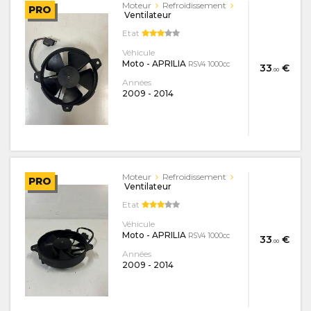
Moteur
Refroidissement
PRO
Ventilateur
Etat
Véhicule
Moto - APRILIA
RSV4 1000cc
33
€
.00
Années
2009
-
2014
Moteur
Refroidissement
PRO
Ventilateur
Etat
Véhicule
Moto - APRILIA
RSV4 1000cc
33
€
.00
Années
2009
-
2014