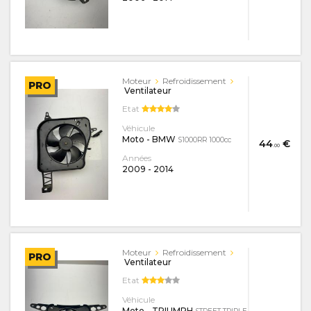
Moteur
Refroidissement
PRO
Ventilateur
Etat
Véhicule
Moto - BMW
S1000RR 1000cc
44
€
.00
Années
2009
-
2014
Moteur
Refroidissement
PRO
Ventilateur
Etat
Véhicule
Moto - TRIUMPH