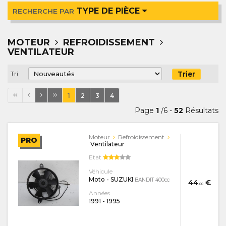
TYPE DE PIÈCE
RECHERCHE PAR
MOTEUR
REFROIDISSEMENT
VENTILATEUR
Trier
Tri
1
2
3
4
Page
1
/6 -
52
Résultats
Moteur
Refroidissement
PRO
Ventilateur
Etat
Véhicule
Moto - SUZUKI
BANDIT 400cc
44
€
.00
Années
1991
-
1995