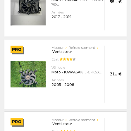
STREET TRIPLE
55
€
.00
765cc
Années
2017
-
2019
Moteur
Refroidissement
PRO
Ventilateur
Etat
Véhicule
Moto - KAWASAKI
ER6N 650cc
31
€
.90
Années
2005
-
2008
Moteur
Refroidissement
PRO
Ventilateur