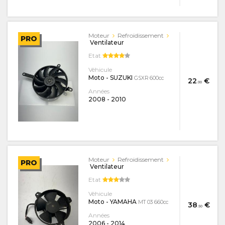
Moteur
Refroidissement
PRO
Ventilateur
Etat
Véhicule
Moto - SUZUKI
GSXR 600cc
22
€
.00
Années
2008
-
2010
Moteur
Refroidissement
PRO
Ventilateur
Etat
Véhicule
Moto - YAMAHA
MT 03 660cc
38
€
.50
Années
2006
-
2014