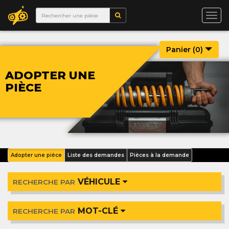
Togg
navi
Panier (
0
)
ADOPTER UNE
PIÈCE
Adopter une pièce
Liste des demandes
Pièces à la demande
VÉHICULE
RECHERCHE PAR
MOT-CLÉ
RECHERCHE PAR