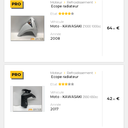
Moteur
Refroidissement
PRO
Ecope radiateur
Etat
Véhicule
Moto - KAWASAKI
Z1000 1000cc
64
€
.90
Année
2008
Moteur
Refroidissement
PRO
Ecope radiateur
Etat
Véhicule
Moto - KAWASAKI
Z650 650cc
42
€
.90
Année
2017