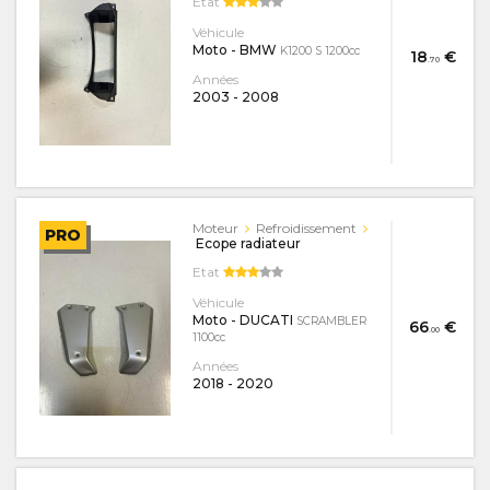
Etat
Véhicule
Moto - BMW
K1200 S 1200cc
18
€
.70
Années
2003
-
2008
Moteur
Refroidissement
PRO
Ecope radiateur
Etat
Véhicule
Moto - DUCATI
SCRAMBLER
66
€
.00
1100cc
Années
2018
-
2020