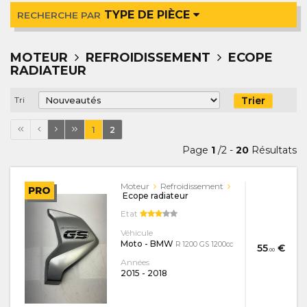
TYPE DE PIÈCE
RECHERCHE PAR
MOTEUR
REFROIDISSEMENT
ECOPE
RADIATEUR
Trier
Tri
1
2
Page
1
/2 -
20
Résultats
Moteur
Refroidissement
PRO
Ecope radiateur
Etat
Véhicule
Moto - BMW
R 1200 GS 1200cc
55
€
.00
Années
2015
-
2018