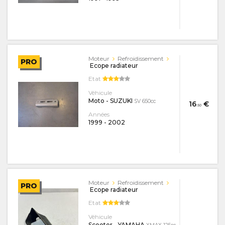
Moteur
Refroidissement
PRO
Ecope radiateur
Etat
Véhicule
Moto - SUZUKI
SV 650cc
16
€
.50
Années
1999
-
2002
Moteur
Refroidissement
PRO
Ecope radiateur
Etat
Véhicule
Scooter - YAMAHA