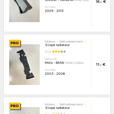
XMAX 125cc
16
€
.50
Années
2009
-
2013
Moteur
Refroidissement
PRO
Ecope radiateur
Etat
Véhicule
Moto - BMW
K1200 S 1200cc
11
€
.00
Années
2003
-
2008
Moteur
Refroidissement
PRO
Ecope radiateur