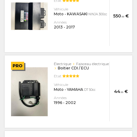
Etat
Véhicule
Moto - KAWASAKI
NINJA 300cc
550
€
.00
Années
2013
-
2017
Électrique
Faisceau électrique
PRO
Boitier CDI / ECU
Etat
Véhicule
Moto - YAMAHA
DT 50cc
44
€
.00
Années
1996
-
2002