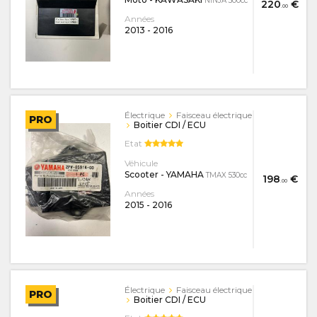
NINJA 300cc
220
€
.00
Années
2013
-
2016
Électrique
Faisceau électrique
PRO
Boitier CDI / ECU
Etat
Véhicule
Scooter - YAMAHA
TMAX 530cc
198
€
.00
Années
2015
-
2016
Électrique
Faisceau électrique
PRO
Boitier CDI / ECU