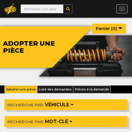
Togg
navi
Panier (
0
)
ADOPTER UNE
PIÈCE
Adopter une pièce
Liste des demandes
Pièces à la demande
VÉHICULE
RECHERCHE PAR
MOT-CLÉ
RECHERCHE PAR