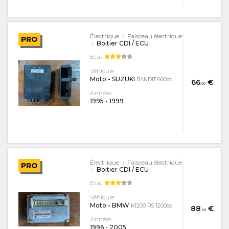
Électrique
Faisceau électrique
PRO
Boitier CDI / ECU
Etat
Véhicule
Moto - SUZUKI
BANDIT 600cc
66
€
.00
Années
1995
-
1999
Électrique
Faisceau électrique
PRO
Boitier CDI / ECU
Etat
Véhicule
Moto - BMW
K1200 RS 1200cc
88
€
.00
Années
1996
-
2005