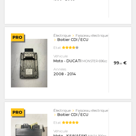
Électrique
Faisceau électrique
PRO
Boitier CDI / ECU
Etat
Véhicule
Moto - DUCATI
MONSTER 696cc
99
€
.00
Années
2008
-
2014
Électrique
Faisceau électrique
PRO
Boitier CDI / ECU
Etat
Véhicule
Moto - KAWASAKI