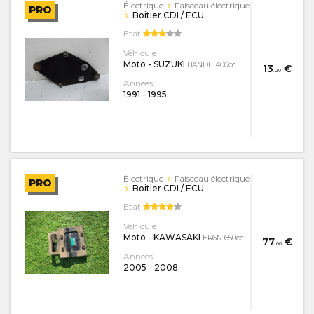
Électrique
Faisceau électrique
PRO
Boitier CDI / ECU
Etat
Véhicule
Moto - SUZUKI
BANDIT 400cc
13
€
.20
Années
1991
-
1995
Électrique
Faisceau électrique
PRO
Boitier CDI / ECU
Etat
Véhicule
Moto - KAWASAKI
ER6N 650cc
77
€
.00
Années
2005
-
2008