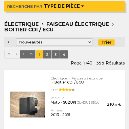
TYPE DE PIÈCE
RECHERCHE PAR
ÉLECTRIQUE
FAISCEAU ÉLECTRIQUE
BOITIER CDI / ECU
Trier
Tri
1
2
3
4
Page
1
/40 -
399
Résultats
Électrique
Faisceau électrique
Boitier CDI / ECU
Etat
Véhicule
Moto - SUZUKI
GLADIUS 650cc
210
€
.00
Années
2013
-
2015