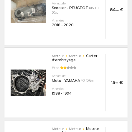
Véhicule
Scooter - PEUGEOT
KISBEE
84
€
.00
50cc
Années
2018
-
2020
Moteur
Moteur
Carter
d'embrayage
Etat
Véhicule
Moto - YAMAHA
YZ 125cc
15
€
.75
Années
1988
-
1994
Moteur
Moteur
Moteur