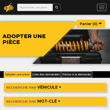
Togg
navi
Panier (
0
)
ADOPTER UNE
PIÈCE
Adopter une pièce
Liste des demandes
Pièces à la demande
VÉHICULE
RECHERCHE PAR
MOT-CLÉ
RECHERCHE PAR