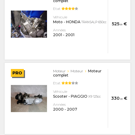
complet
Etat
Véhicule
Moto - HONDA
TRANSALP 650cc
525
€
.00
Années
2001
-
2001
Moteur
Moteur
Moteur
PRO
complet
Etat
Véhicule
Scooter - PIAGGIO
X9 125cc
330
€
.00
Années
2000
-
2007