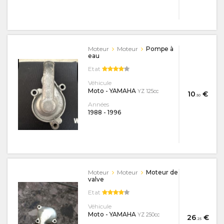
Moteur
Moteur
Pompe à
eau
Etat
Véhicule
Moto - YAMAHA
YZ 125cc
10
€
.50
Années
1988
-
1996
Moteur
Moteur
Moteur de
valve
Etat
Véhicule
Moto - YAMAHA
YZ 250cc
26
€
.25