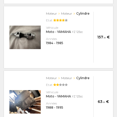
Moteur
Moteur
Cylindre
Etat
Véhicule
Moto - YAMAHA
YZ 125cc
157
€
.50
Années
1984
-
1985
Moteur
Moteur
Cylindre
Etat
Véhicule
Moto - YAMAHA
YZ 125cc
63
€
.00
Années
1988
-
1995