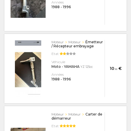
Années
1988
-
1996
Moteur
Moteur
Émetteur
/ Récepteur embrayage
Etat
Véhicule
Moto - YAMAHA
YZ 125cc
10
€
.50
Années
1988
-
1996
Moteur
Moteur
Carter de
démarreur
Etat