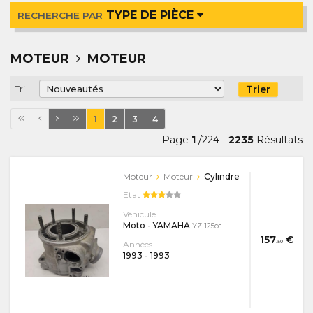
TYPE DE PIÈCE
RECHERCHE PAR
MOTEUR
MOTEUR
Trier
Tri
1
2
3
4
Page
1
/224 -
2235
Résultats
Moteur
Moteur
Cylindre
Etat
Véhicule
Moto - YAMAHA
YZ 125cc
157
€
.50
Années
1993
-
1993